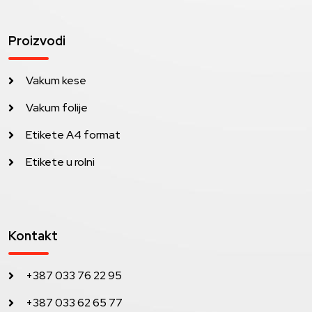
Proizvodi
Vakum kese
Vakum folije
Etikete A4 format
Etikete u rolni
Kontakt
+387 033 76 22 95
+387 033 62 65 77